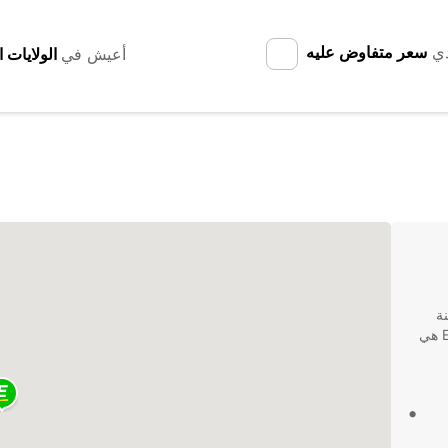
دي
سعر متفاوض عليه
أعيش في
ة
تيرانا بألبانيا، فلا تبحث أبعد من Europcar. كون Europcar هي