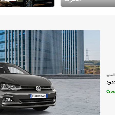
رحلتك المثالية في
رحلتك المثالية ف
انتظارك
انتظار
الحدود
دود
Cros