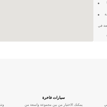
حة
عة في
نا في
امة
سيارات فاخرة
ي
يمكنك الاختيار من بين مجموعة واسعة من
وتت