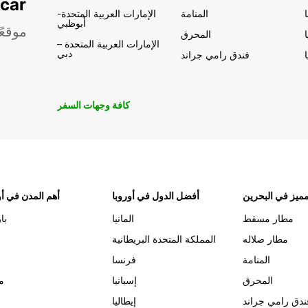
تأجير السيار
المنامة
الإمارات العربية المتحدة-
أبوظبي
موقعً
المحرق
الإمارات العربية المتحدة –
دبي
فندق رامي جراند
كافة وجهات السفر
ميز في البحرين
أفضل الدول في أوروبا
أهم المدن في أو
مطار مسقط
المانيا
با
مطار صلاله
المملكة المتحدة البريطانية
المنامة
فرنسا
المحرق
إسبانيا
م
ندق رامي جراند
إيطاليا