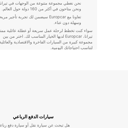
نحن نغطي مجموعة متنوعة من الوجهات في تيرانا
ونحن متاحون في أكثر من 160 دولة حول العالم.
تعاونا مع Europcar سيضمن لك تجربة تأجير مري
وسهلة دون عناء.
سواء كنت تخطط لرحلة عمل سريعة أو عطلة عائلية ممت
تيرانا، Europcar لديها الخيار المناسب لك. اختر من بين
مجموعة كبيرة من السيارات الفاخرة والاقتصادية والعائلية
لتناسب احتياجاتك اليومية.
احجز سيارتك الان عبر موقعنا الالكتروني أو زور أحد فروع
تيرانا لتجرب الفارق بنفسك. اكتشف جمال المدينة براحة ت
واستمتع بتجربة تأجير فريدة من نوعها مع Europcar.
سيارات الدفع الرباعي
هل تبحث عن سيارة نقل أو سيارة دفع رباع