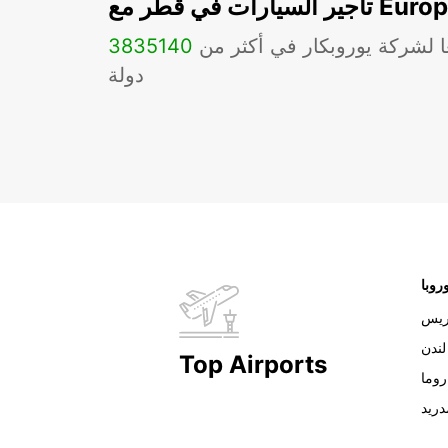
ات في قطر مع Europcar
ا لشركة يوروبكار في أكثر من
140
3835
دولة
روبا
ريس
لندن
Top Airports
روما
دريد