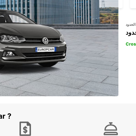
الحدود
دود
Cros
ar ?