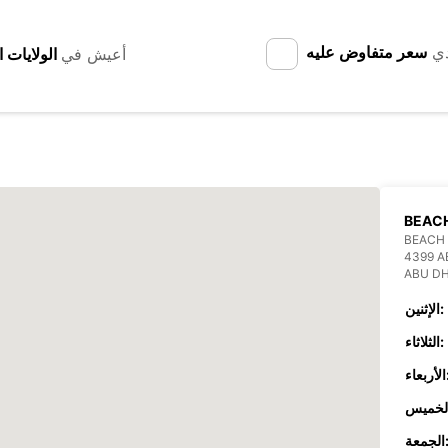
دي
سعر متفاوض عليه
أعيش في
BEAC
BEACH
4399 A
ABU DH
الإثنين:
الثلاثاء:
عاء:
جمعة: