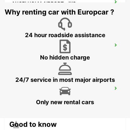
ANGELHOLM AIRPORT - IKC
ANGELHOLM - SWEDEN
Why renting car with Europcar ?
24 hour roadside assistance
LAHOLM
LAHOLM - SWEDEN
No hidden charge
24/7 service in most major airports
LUND - IKC*RY*
LUND - SWEDEN
Only new rental cars
Good to know