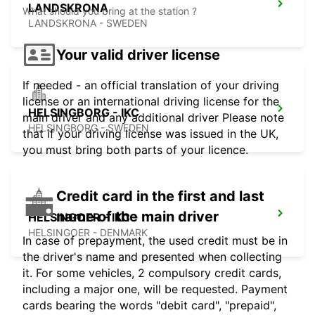
LANDSKRONA
What should you bring at the station ?
LANDSKRONA - SWEDEN
Your valid driver license
If needed - an official translation of your driving
license or an international driving license for the
HELSINGBORG - IKC
main driver and any additional driver Please note
HELSINGBORG - SWEDEN
that if your driving license was issued in the UK,
you must bring both parts of your licence.
Credit card in the first and last
name of the main driver
HELSINGOER - IKC -
HELSINGOER - DENMARK
In case of prepayment, the used credit must be in
the driver's name and presented when collecting
it. For some vehicles, 2 compulsory credit cards,
including a major one, will be requested. Payment
cards bearing the words "debit card", "prepaid",