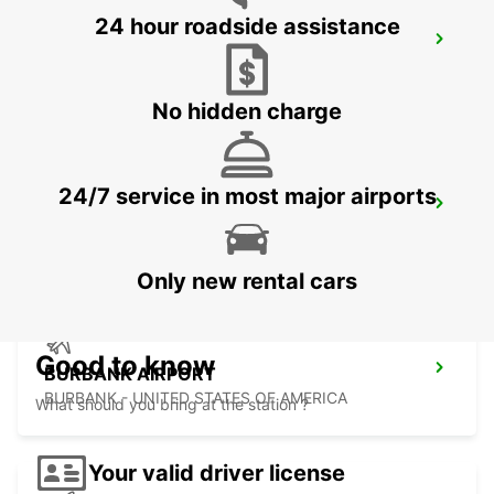
24 hour roadside assistance
SAN JOSE AIRPORT
SAN JOSE - UNITED STATES OF AMERICA
No hidden charge
24/7 service in most major airports
LAS VEGAS AIRPORT
LAS VEGAS - UNITED STATES OF AMERICA
Only new rental cars
Good to know
BURBANK AIRPORT
BURBANK - UNITED STATES OF AMERICA
What should you bring at the station ?
Your valid driver license