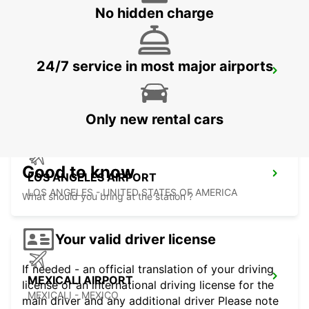
No hidden charge
24/7 service in most major airports
SAN JOSE AIRPORT
SAN JOSE - UNITED STATES OF AMERICA
Only new rental cars
Good to know
LOS ANGELES AIRPORT
LOS ANGELES - UNITED STATES OF AMERICA
What should you bring at the station ?
Your valid driver license
If needed - an official translation of your driving
MEXICALI AIRPORT
license or an international driving license for the
MEXICALI - MEXICO
main driver and any additional driver Please note