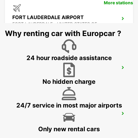
More stations
FORT LAUDERDALE AIRPORT
FORT LAUDERDALE - UNITED STATES OF
AMERICA
Why renting car with Europcar ?
24 hour roadside assistance
MIAMI AIRPORT
MIAMI - UNITED STATES OF AMERICA
No hidden charge
24/7 service in most major airports
ATLANTA AIRPORT
ATLANTA - UNITED STATES OF AMERICA
Only new rental cars