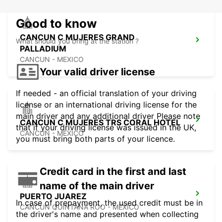
Good to know
CANCUN C MUJERES GRAND
What should you bring at the station ?
PALLADIUM
CANCUN - MEXICO
Your valid driver license
If needed - an official translation of your driving
license or an international driving license for the
main driver and any additional driver Please note
CANCUN C MUJERES TRS CORAL HOTEL
that if your driving license was issued in the UK,
CANCUN - MEXICO
you must bring both parts of your licence.
Credit card in the first and last
name of the main driver
PUERTO JUAREZ
In case of prepayment, the used credit must be in
CANCUN QUINTANA ROO - MEXICO
the driver's name and presented when collecting