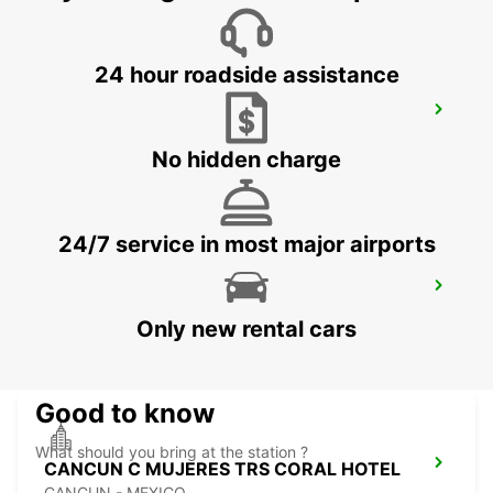
24 hour roadside assistance
ORLANDO AIRPORT
ORLANDO - UNITED STATES OF AMERICA
No hidden charge
24/7 service in most major airports
CANCUN C MUJERES GRAND
PALLADIUM
Only new rental cars
CANCUN - MEXICO
Good to know
What should you bring at the station ?
CANCUN C MUJERES TRS CORAL HOTEL
CANCUN - MEXICO