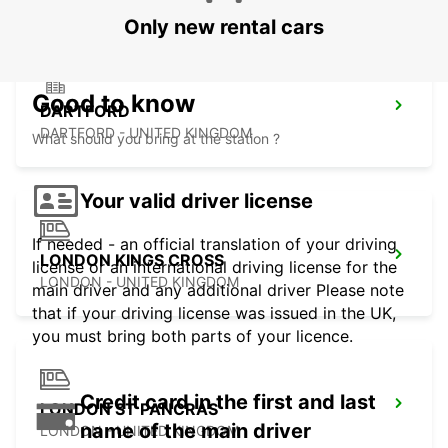
Only new rental cars
Good to know
DARTFORD
DARTFORD - UNITED KINGDOM
What should you bring at the station ?
Your valid driver license
If needed - an official translation of your driving
LONDON KINGS CROSS
license or an international driving license for the
LONDON - UNITED KINGDOM
main driver and any additional driver Please note
that if your driving license was issued in the UK,
you must bring both parts of your licence.
Credit card in the first and last
LONDON ST PANCRAS
name of the main driver
LONDON - UNITED KINGDOM