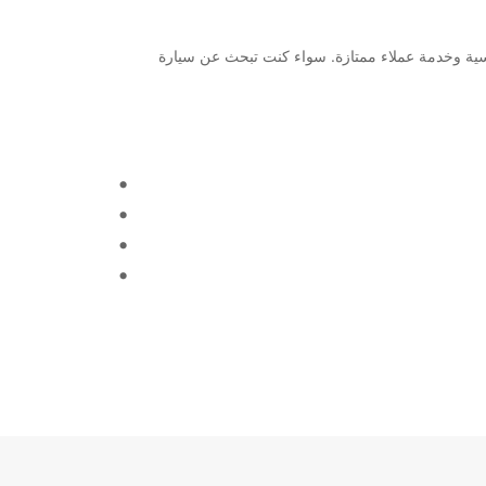
مرحبًا بك في Europcar Birmingham Newtown! نحن نقدم خدمات تأجير السيارات والشاحنات في Birmingham Newtown بأسعار تنافسية وخدمة عملاء