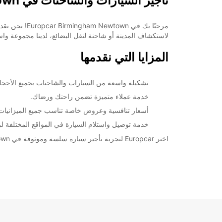
تأجير السيارات والشاحنات في Birmingham Newtown مع Europcar
+44 (0) 03713843476
ينا مجموعة واسعة من السيارات والشاحنات لتلبية احتياجاتك.
خط سير الرحلة
المزايا التي نقدمها
سعة من السيارات والشاحنات بجميع الأحجام والأنواع.
خدمة عملاء متميزة تضمن راحتك ورضاك.
سعار تنافسية وعروض خاصة تناسب جميع الميزانيات.
وصيل واستلام السيارة في المواقع المختلفة لراحتك.
اختر Europcar لتجربة تأجير سيارة سلسة وموثوقة في Birmingham Newtown. احجز الآن واستمتع برحلتك!