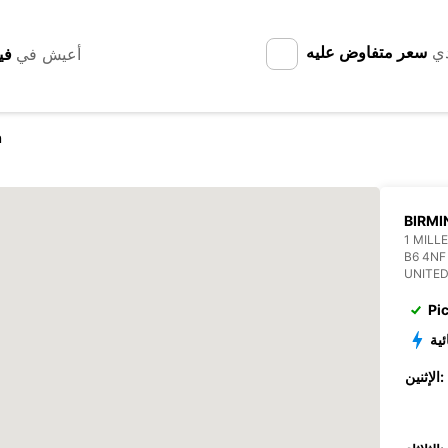
سعر متفاوض عليه
لد
أعيش في
n
BIRM
1 MILL
B6 4NF
UNITE
Pi
الم
الإثنين: