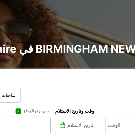
تأجير voiture و utilitaire في BIRMI
ت العادية
وقت وتاريخ الاستلام
نفس موقع الإرجاع