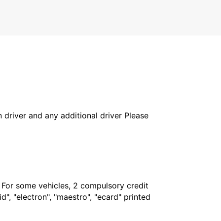
OXFORD - UNITED KINGDOM
in driver and any additional driver Please
. For some vehicles, 2 compulsory credit
", "electron", "maestro", "ecard" printed