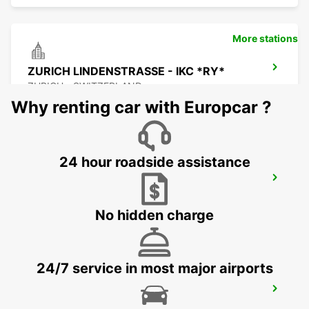
More stations
ZURICH LINDENSTRASSE - IKC *RY*
ZURICH - SWITZERLAND
Why renting car with Europcar ?
24 hour roadside assistance
ZURICH ETH ZENTRUM *RY* *NOT
PUBLIC
ZURICH - SWITZERLAND
No hidden charge
24/7 service in most major airports
ZUG-CHAM - IKC *RY*
CHAM - SWITZERLAND