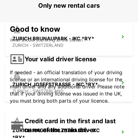
Only new rental cars
Good to know
ZURICH BRUNAUPARK - IKC *RY*
What should you bring at the station ?
ZURICH - SWITZERLAND
Your valid driver license
If needed - an official translation of your driving
license or an international driving license for the
ZURICH JOSEFSTRASSE - IKC *RY*
main driver and any additional driver Please note
ZURICH - SWITZERLAND
that if your driving license was issued in the UK,
you must bring both parts of your licence.
Credit card in the first and last
name of the main driver
ZURICH HAGENHOLZSTRASSE - IKC
*RY*