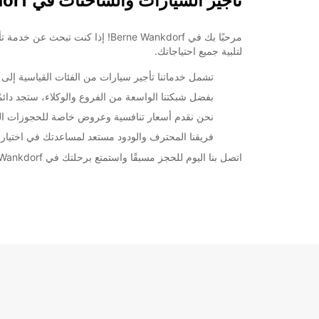
تأجير السيارات والشاحنات في Berne Wankdorf
لتلبية جميع احتياجاتك.
تشمل خدماتنا تأجير سيارات من الفئات القياسية إلى الفاخ
بفضل شبكتنا الواسعة من الفروع والوكلاء، ستجد دائمًا Europcar بالقرب من
نحن نقدم أسعار تنافسية وعروض خاصة للحجوزات المبك
فريقنا المحترف والودود مستعد لمساعدتك في اختيار ا
اتصل بنا اليوم للحجز مسبقًا واستمتع برحلتك في Berne Wankdorf مع Europcar. نحن هنا لنجعل تجربتك سهلة ومريحة.