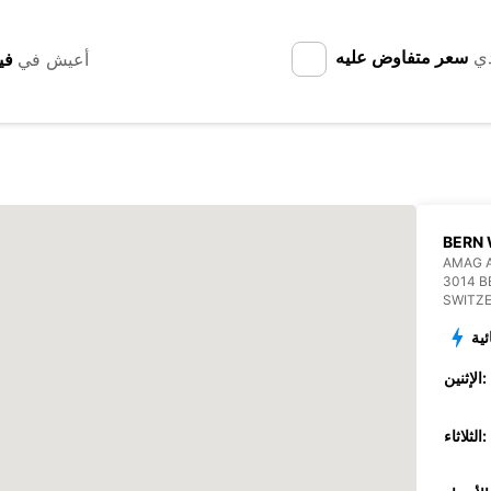
دي
سعر متفاوض عليه
أعيش في
BERN 
AMAG 
3014 B
SWITZ
ئية
الإثنين:
الثلاثاء: