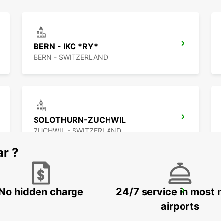
BERN - IKC *RY*
BERN - SWITZERLAND
SOLOTHURN-ZUCHWIL
ZUCHWIL - SWITZERLAND
ar ?
No hidden charge
24/7 service in most 
NEUCHATEL - IKC *RY*
NEUCHATEL - SWITZERLAND
airports