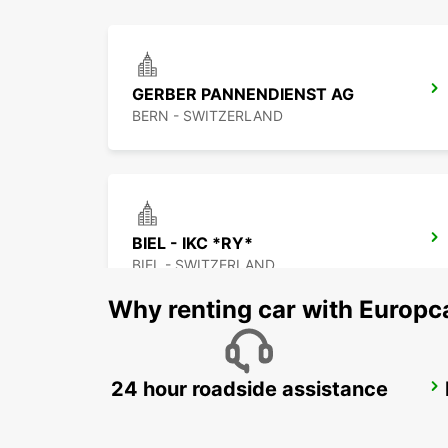
GERBER PANNENDIENST AG
BERN - SWITZERLAND
BIEL - IKC *RY*
BIEL - SWITZERLAND
Why renting car with Europc
24 hour roadside assistance
FRIBOURG - IKC *RY*
FRIBOURG - SWITZERLAND