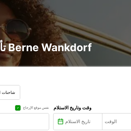
تأجير سيارة و شاحنة في Berne Wankdorf
شاحنات ال
وقت وتاريخ الاستلام
نفس موقع الإرجاع