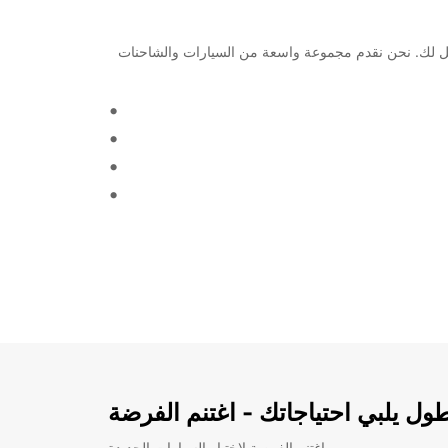
تبحث عن خدمة تأجير سيارات موثوقة وموثوقة في هذه المنطقة، فإن Europcar هي الخيار الأمثل لك. نحن نقدم مجموعة واسعة من السيارات والشاحنات
ل يلبي احتياجاتك - اغتنم الفرضة
اغتنم الفرصة لاختبار السيارات الجديدة