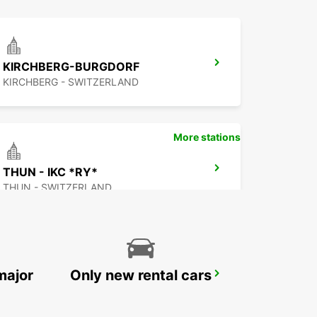
KIRCHBERG-BURGDORF
KIRCHBERG - SWITZERLAND
More stations
THUN - IKC *RY*
THUN - SWITZERLAND
major
Only new rental cars
INTERLAKEN - IKC *RY*
INTERLAKEN - SWITZERLAND