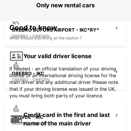
Only new rental cars
Good to know
OREBRO BOFORS AIRPORT - IKC*RY*
OREBRO - SWEDEN
What should you bring at the station ?
Your valid driver license
If needed - an official translation of your driving
OREBRO - IKC
license or an international driving license for the
OREBRO - SWEDEN
main driver and any additional driver Please note
that if your driving license was issued in the UK,
you must bring both parts of your licence.
Credit card in the first and last
SKOVDE - IKC
name of the main driver
SKOVDE - SWEDEN