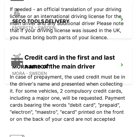
If needed - an official translation of your driving
license or an international driving license for the
SECO TOOLS DELIVERY
main driver and any additional driver Please note
FAGERSTA - SWEDEN
that if your driving license was issued in the UK,
you must bring both parts of your licence.
Credit card in the first and last
name of the main driver
MORA AIRPORT
MORA - SWEDEN
In case of prepayment, the used credit must be in
the driver's name and presented when collecting
it. For some vehicles, 2 compulsory credit cards,
including a major one, will be requested. Payment
cards bearing the words "debit card", "prepaid",
"electron", "maestro", "ecard" printed on the front
or on the back of your card are not accepted