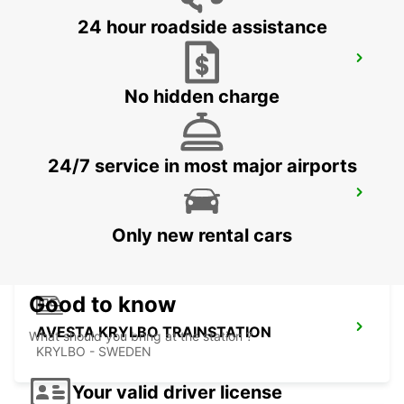
24 hour roadside assistance
LUDVIKA
LUDVIKA - SWEDEN
No hidden charge
24/7 service in most major airports
AVESTA DIN BIL
AVESTA - SWEDEN
Only new rental cars
Good to know
AVESTA KRYLBO TRAINSTATION
What should you bring at the station ?
KRYLBO - SWEDEN
Your valid driver license