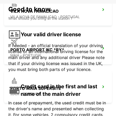
Good to know
VILA NOVA FAMALICAO
VILA NOVA DE FAMALICAO - PORTUGAL
What should you bring at the station ?
Your valid driver license
If needed - an official translation of your driving
PORTO AIRPORT IKC *RY*
license or an international driving license for the
MAIA - PORTUGAL
main driver and any additional driver Please note
that if your driving license was issued in the UK,
you must bring both parts of your licence.
Credit card in the first and last
PORTO MAIA SUPERSITE
name of the main driver
MAIA - PORTUGAL
In case of prepayment, the used credit must be in
the driver's name and presented when collecting
it. For some vehicles, 2 compulsory credit cards,