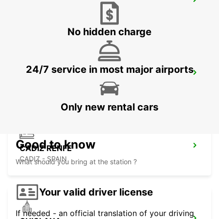
HUELVA
HUELVA - SPAIN
No hidden charge
24/7 service in most major airports
ROTA
ROTA - SPAIN
Only new rental cars
Good to know
CADIZ RENFE
CADIZ - SPAIN
What should you bring at the station ?
Your valid driver license
If needed - an official translation of your driving