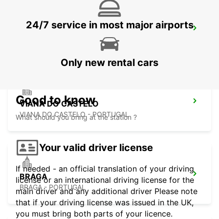
24/7 service in most major airports
LA CORUNA AIRPORT
LA CORUNA - SPAIN
Only new rental cars
Good to know
VIANA DO CASTELO
VIANA DO CASTELO - PORTUGAL
What should you bring at the station ?
Your valid driver license
If needed - an official translation of your driving
BRAGA
license or an international driving license for the
BRAGA - PORTUGAL
main driver and any additional driver Please note
that if your driving license was issued in the UK,
you must bring both parts of your licence.