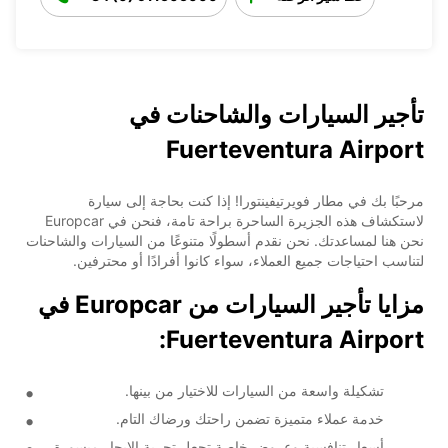
تأجير السيارات والشاحنات في
Fuerteventura Airport
مرحبًا بك في مطار فويرتيفينتورا! إذا كنت بحاجة إلى سيارة
لاستكشاف هذه الجزيرة الساحرة براحة تامة، فنحن في Europcar
نحن هنا لمساعدتك. نحن نقدم أسطولًا متنوعًا من السيارات والشاحنات
لتناسب احتياجات جميع العملاء، سواء كانوا أفرادًا أو محترفين.
مزايا تأجير السيارات من Europcar في
Fuerteventura Airport:
تشكيلة واسعة من السيارات للاختيار من بينها.
خدمة عملاء متميزة تضمن راحتك ورضاك التام.
أسعار تنافسية وعروض خاصة تجعل تجربة الإيجار ميسورة