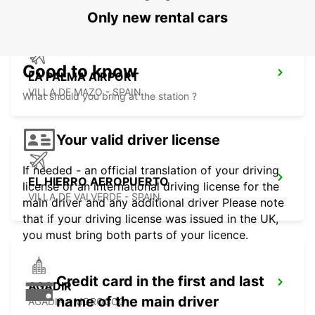
Only new rental cars
Good to know
LA PALMA AIRPORT
VILLA DE MAZO - SPAIN
What should you bring at the station ?
Your valid driver license
If needed - an official translation of your driving
EL HIERRO AEROPUERTO
license or an international driving license for the
VILLA DE VALVERDE - SPAIN
main driver and any additional driver Please note
that if your driving license was issued in the UK,
you must bring both parts of your licence.
Credit card in the first and last
AGADIR
name of the main driver
AGADIR - MOROCCO