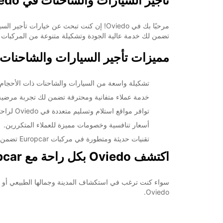
تأجير السيارات والشاحنات في Oviedo
خط سير الرحلة
تضمن لك خدمة عالية الجودة وتشكيلة متنوعة من المركبات لت
مميزات تأجير السيارات والشاحنات في Oviedo مع car
تشكيلة واسعة من السيارات والشاحنات ذات الأحجام 
خدمة عملاء متفانية ومحترفة تضمن لك تجربة مرضية
توافر مواقع استلام وتسليم متعددة في Oviedo لراحتك.
أسعار تنافسية وخصومات مميزة للعملاء المتكررين.
تقنيات حديثة ومتطورة في مركبات Europcar تضمن راحة وأمانك أثناء القيادة.
اكتشف Oviedo بكل راحة مع Europcar:
Oviedo.