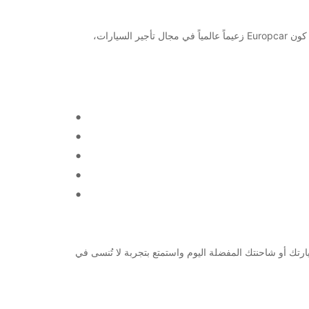
مرحبًا بك في Oviedo! إن كنت تبحث عن خيارات تأجير السيارات والشاحنات في هذه المدينة الجميلة، فإن Europcar هي الخيار الأمثل لك. كون Europcar زعيماً عالمياً في مجال تأجير السيارات،
Europc لك الوسيلة المثالية لتحقيق ذلك. استأجر سيارتك أو شاحنتك المفضلة اليوم واستمتع بتجربة لا تُنسى في