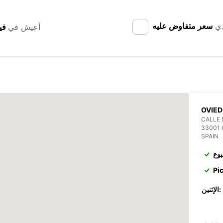
دي
سعر متفاوض عليه
أعيش في
OVIE
CALLE 
33001 
SPAIN
بوع
Pi
الإثنين: