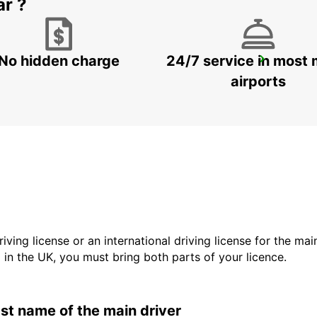
ar ?
No hidden charge
24/7 service in most 
LA CORUNA AIRPORT
LA CORUNA - SPAIN
airports
driving license or an international driving license for the ma
d in the UK, you must bring both parts of your licence.
last name of the main driver