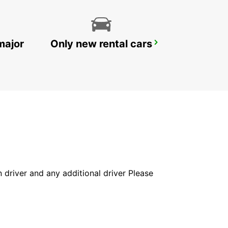
major
Only new rental cars
BURGOS ESTACION DE TREN
BURGOS - SPAIN
in driver and any additional driver Please