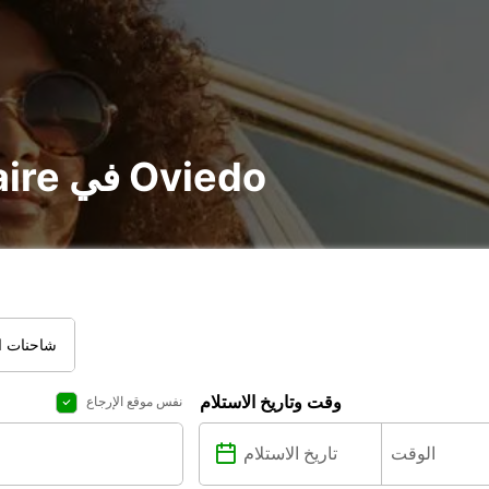
تأجير voiture و utilitaire في Oviedo
شاحنات ال
وقت وتاريخ الاستلام
نفس موقع الإرجاع