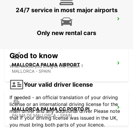
24/7 service in most major airports
MALLORCA PLAYA DE PALMA (ARENAL)
MALLORCA - SPAIN
Only new rental cars
Good to know
MALLORCA PALMA AIRPORT
What should you bring at the station ?
MALLORCA - SPAIN
Your valid driver license
If needed - an official translation of your driving
license or an international driving license for the
MALLORCA PALMA CC PORTO PI
main driver and any additional driver Please note
PALMA DE MALLORCA - SPAIN
that if your driving license was issued in the UK,
you must bring both parts of your licence.