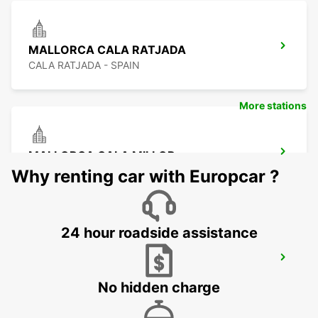
MALLORCA CALA RATJADA
CALA RATJADA - SPAIN
More stations
MALLORCA CALA MILLOR
CALA MILLOR - SPAIN
Why renting car with Europcar ?
24 hour roadside assistance
MALLORCA ALCUDIA BELLEVUE
ALCUDIA - SPAIN
No hidden charge