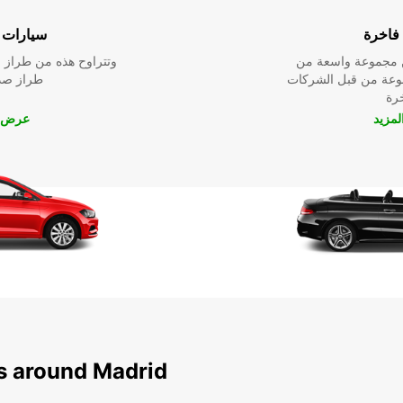
فاخرة
سيارات ا
ين مجموعة واسعة من
وتتراوح هذه من طراز م
نوعة من قبل الشركات
طراز صدي
خرة
مزيد
عرض ا
ns around Madrid