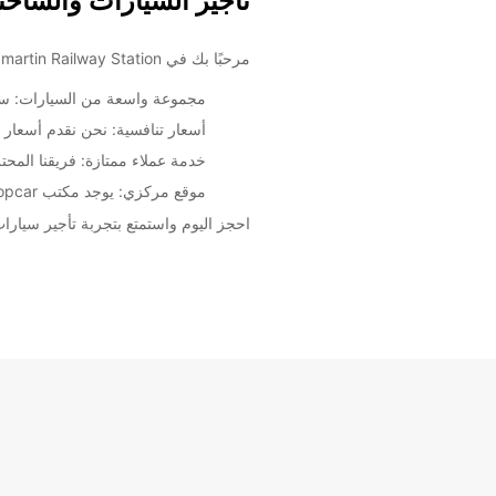
تأجير السيارات والشاحنات في n Railway Station
مرحبًا بك في Europcar Madrid Chamartin Railway Station! نحن نوفر خدمات تأجير سيارات وشاحنات عالية الجودة لتلبية جميع احتياجاتك السفرية.
مجموعة واسعة من السيارات: سواء
أسعار تنافسية: نحن نقدم أسعار
خدمة عملاء ممتازة: فريقنا المحت
موقع مركزي: يوجد مكتب Europcar في Madrid Chamartin Railway Station بموقع مركزي يسهل الوصول إليه من جميع أنحاء المدينة.
احجز اليوم واستمتع بتجربة تأجير سيارات مريحة وموثوقة مع Europcar في martin Railway Station