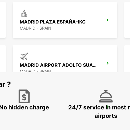
MADRID PLAZA ESPAÑA-IKC
MADRID - SPAIN
MADRID AIRPORT ADOLFO SUAREZ T4 IKC
MADRID - SPAIN
ar ?
No hidden charge
24/7 service in most 
MADRID - LEGANES FURGONETAS
LEGANES - SPAIN
airports