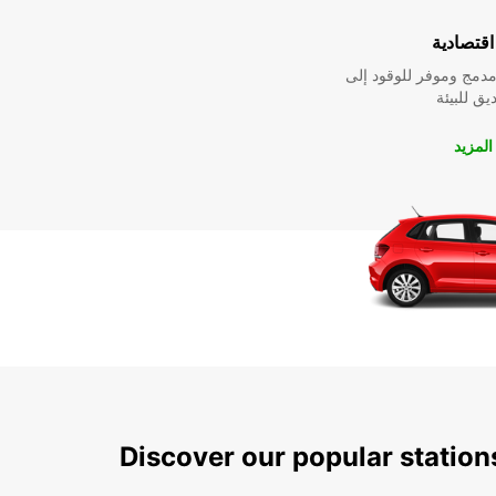
قتصادية
دمج وموفر للوقود إلى
ق للبيئة
لمزيد
Discover our popular statio