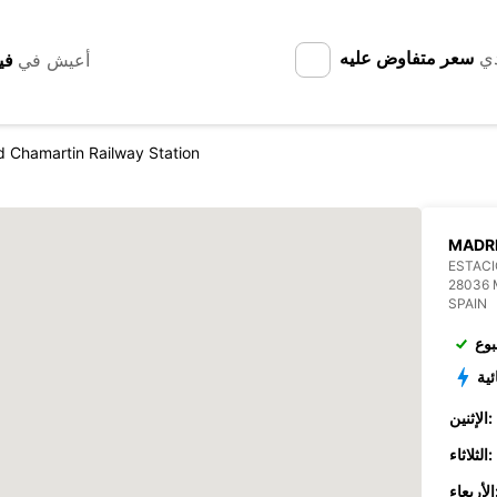
دي
سعر متفاوض عليه
أعيش في
d Chamartin Railway Station
MADRI
ESTACI
28036 
SPAIN
بوع
ئية
الإثنين:
الثلاثاء:
عاء: