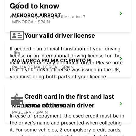
Good to know
MENORCA AIRPORT
What should you bring at the station ?
MENORCA - SPAIN
Your valid driver license
If needed - an official translation of your driving
license or an international driving license for the
MALLORCA PALMA CC PORTO PI
main driver and any additional driver Please note
PALMA DE MALLORCA - SPAIN
that if your driving license was issued in the UK,
you must bring both parts of your licence.
Credit card in the first and last
name of the main driver
MALLORCA PAGUERA
PAGUERA - SPAIN
In case of prepayment, the used credit must be in
the driver's name and presented when collecting
it. For some vehicles, 2 compulsory credit cards,