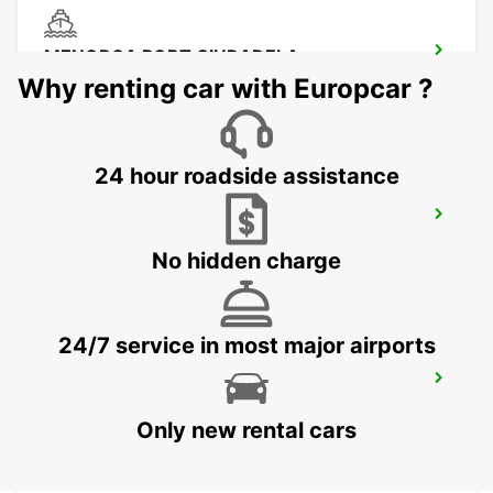
MENORCA PORT CIUDADELA
CIUDADELA - SPAIN
Why renting car with Europcar ?
24 hour roadside assistance
MALLORCA PLAYA DE PALMA (ARENAL)
MALLORCA - SPAIN
No hidden charge
24/7 service in most major airports
MALLORCA PALMA AIRPORT
MALLORCA - SPAIN
Only new rental cars