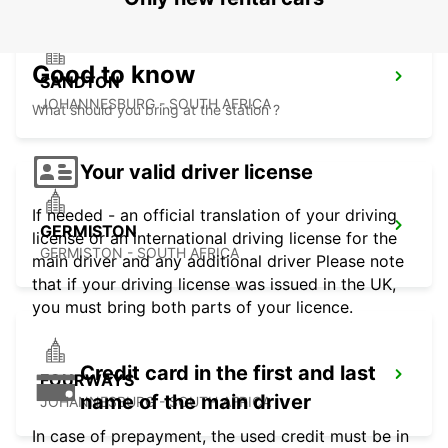
Good to know
SANDTON
JOHANNESBURG - SOUTH AFRICA
What should you bring at the station ?
Your valid driver license
If needed - an official translation of your driving
GERMISTON
license or an international driving license for the
GERMISTON - SOUTH AFRICA
main driver and any additional driver Please note
that if your driving license was issued in the UK,
you must bring both parts of your licence.
Credit card in the first and last
FOURWAYS
name of the main driver
JOHANNESBURG - SOUTH AFRICA
In case of prepayment, the used credit must be in