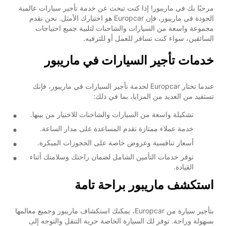
مرحبًا بك في ماريبور! إذا كنت تبحث عن خدمة تأجير سيارات عالمية
الجودة في ماريبور، فإن Europcar هو اختيارك الأمثل. نحن نقدم
مجموعة واسعة من السيارات والشاحنات لتلبية جميع احتياجات
السائقين، سواء كنت تسافر للعمل أو للترفيه.
خدمات تأجير السيارات في ماريبور
عندما تختار Europcar لخدمة تأجير السيارات في ماريبور، فإنك
تستفيد من العديد من المزايا، بما في ذلك:
تشكيلة واسعة من السيارات والشاحنات للاختيار من بينها.
خدمة عملاء ممتازة تقدم المساعدة على مدار الساعة.
أسعار تنافسية وعروض خاصة على الحجوزات المبكرة.
توفر خدمات التأمين الشامل لضمان راحتك وسلامتك أثناء
القيادة.
استكشف ماريبور براحة تامة
بتأجير سيارة من Europcar، يمكنك استكشاف ماريبور وجميع معالمها
بسهولة وراحة. توفر لك السيارة الخاصة حرية التنقل والتوجه إلى