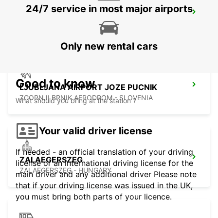
24/7 service in most major airports
ZAGREB AIRPORT
VELIKA GORICA - CROATIA
Only new rental cars
Good to know
LJUBLJANA AIRPORT JOZE PUCNIK
ZGORNJI BRNIK AERODROM - SLOVENIA
What should you bring at the station ?
Your valid driver license
If needed - an official translation of your driving
ZALAEGERSZEG
license or an international driving license for the
ZALAEGERSZEG - HUNGARY
main driver and any additional driver Please note
that if your driving license was issued in the UK,
you must bring both parts of your licence.