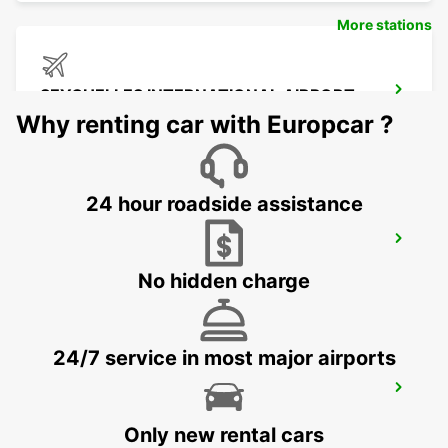
More stations
SEYCHELLES INTERNATIONAL AIRPORT
MAHE - SEYCHELLES
Why renting car with Europcar ?
24 hour roadside assistance
SEYCHELLES DOMESTIC AIRPORT
MAHE - SEYCHELLES
No hidden charge
24/7 service in most major airports
SEYCHELLES FOUR SEASONS RESORT
MAHE - SEYCHELLES
Only new rental cars