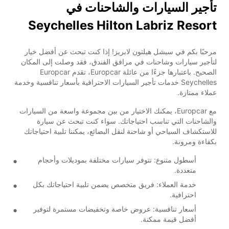
تأجير السيارات والشاحنات في
Seychelles Hilton Labriz Resort
مرحبًا بكم في سيشل هيلتون لابريز! إذا كنت تبحث عن أفضل خيار
لتأجير سيارات وشاحنات في مرافق الفندق، فقد وصلت إلى المكان
الصحيح. باعتبارها جزءًا من عائلة Europcar، تقدم Europcar
Seychelles خدمات تأجير السيارات الاحترافية بأسعار تنافسية وخدمة
عملاء ممتازة.
مع Europcar، يمكنك الاختيار من بين مجموعة واسعة من السيارات
والشاحنات التي تناسب احتياجاتك. سواء كنت تبحث عن سيارة
للاستكشاف السياحي أو شاحنة لنقل البضائع، يمكننا تلبية احتياجاتك
بكفاءة ومرونة.
أسطول متنوع: تتوفر سيارات مختلفة بموديلات وأحجام
متعددة.
خدمة العملاء: فريق متخصص يضمن تلبية احتياجاتك بكل
احترافية.
أسعار تنافسية: عروض خاصة وتخفيضات مستمرة لتوفير
أفضل قيمة ممكنة.