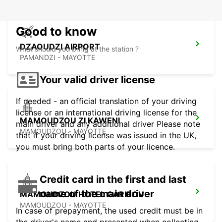
Good to know
DZAOUDZI AIRPORT
What should you bring at the station ?
PAMANDZI - MAYOTTE
Your valid driver license
If needed - an official translation of your driving
license or an international driving license for the
MAMOUDZOU ZI KAWENI
main driver and any additional driver Please note
MAMOUDZOU - MAYOTTE
that if your driving license was issued in the UK,
you must bring both parts of your licence.
Credit card in the first and last
name of the main driver
MAMOUDZOU HOTEL CARIBOU
MAMOUDZOU - MAYOTTE
In case of prepayment, the used credit must be in