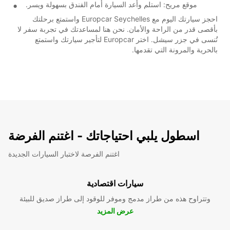
موقع مريح: استلم وأعد السيارة أمام الفندق بسهولة ويسر.
احجز سيارتك اليوم مع Europcar Seychelles واستمتع برحلتك
بأقصى قدر من الراحة والأمان. نحن هنا لمساعدتك في تجربة سفر لا
تُنسى في جزر سيشل. اختر Europcar لتأجير سيارتك واستمتع
بالحرية والمرونة التي تقدمها.
اسطول يلبي احتياجاتك - اغتنم الفرضة
اغتنم الفرصة لاختبار السيارات الجديدة
سيارات اقتصادية
وتتراوح هذه من طراز مدمج وموفر للوقود إلى طراز صديق للبيئة
عرض المزيد