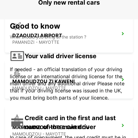
Only new rental cars
Good to know
DZAOUDZI AIRPORT
What should you bring at the station ?
PAMANDZI - MAYOTTE
Your valid driver license
If needed - an official translation of your driving
license or an international driving license for the
MAMOUDZOU ZI KAWENI
main driver and any additional driver Please note
MAMOUDZOU - MAYOTTE
that if your driving license was issued in the UK,
you must bring both parts of your licence.
Credit card in the first and last
name of the main driver
MAMOUDZOU HOTEL CARIBOU
MAMOUDZOU - MAYOTTE
In case of prepayment, the used credit must be in