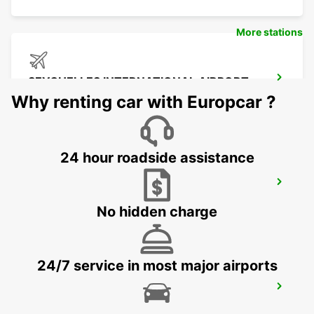
More stations
SEYCHELLES INTERNATIONAL AIRPORT
MAHE - SEYCHELLES
Why renting car with Europcar ?
24 hour roadside assistance
SEYCHELLES DOMESTIC AIRPORT
MAHE - SEYCHELLES
No hidden charge
24/7 service in most major airports
SEYCHELLES FOUR SEASONS RESORT
MAHE - SEYCHELLES