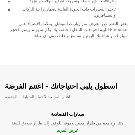
إجراءات تأجير سهلة وسريعة لتوفير الوقت والجهد.
تأجير السيارات ذات الجودة العالية لضمان راحة الركاب
والمسافرين.
بغض النظر عن الغرض من زيارتك لسيشل، يمكنك الاعتماد على
Europcar لتلبية احتياجات التنقل الخاصة بك بكل سهولة ويسر. احجز
سيارتك أو شاحنتك اليوم واستمتع برحلتك دون أي عناء.
اسطول يلبي احتياجاتك - اغتنم الفرضة
اغتنم الفرصة لاختبار السيارات الجديدة
سيارات اقتصادية
وتتراوح هذه من طراز مدمج وموفر للوقود إلى طراز صديق للبيئة
عرض المزيد