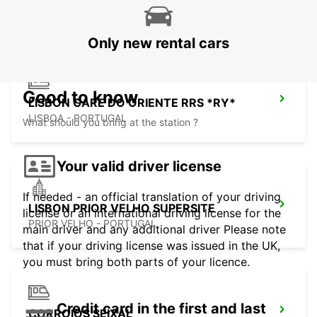
LISBOA - PORTUGAL
Only new rental cars
Good to know
LISBON GARE DO ORIENTE RRS *RY*
LISBOA - PORTUGAL
What should you bring at the station ?
Your valid driver license
If needed - an official translation of your driving
LISBON PRIOR VELHO SUPERSITE
license or an international driving license for the
PRIOR VELHO - PORTUGAL
main driver and any additional driver Please note
that if your driving license was issued in the UK,
you must bring both parts of your licence.
Credit card in the first and last
CORROIOS SEIXAL