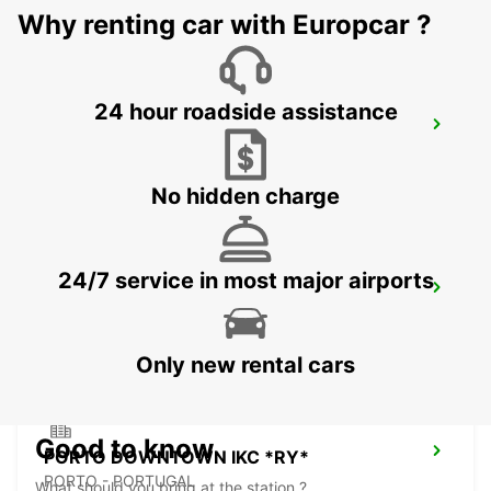
Why renting car with Europcar ?
24 hour roadside assistance
PORTO AIRPORT IKC *RY*
MAIA - PORTUGAL
No hidden charge
24/7 service in most major airports
PORTO CAMPANHA RRS
PORTO - PORTUGAL
Only new rental cars
Good to know
PORTO DOWNTOWN IKC *RY*
PORTO - PORTUGAL
What should you bring at the station ?