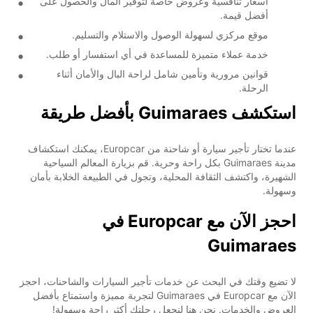
أسعار تنافسية وعروض خاصة لتوفير المال والحصول على
أفضل قيمة.
موقع مركزي لسهولة الوصول والاستلام والتسليم.
خدمة عملاء متميزة للمساعدة في أي استفسار أو طلب.
قوانين مرورية وتأمين شامل لراحة البال والأمان أثناء
الرحلة.
استكشف Guimaraes بأفضل طريقة
عندما تختار تأجير سيارة أو شاحنة من Europcar، يمكنك استكشاف
مدينة Guimaraes بكل راحة وحرية. قم بزيارة المعالم السياحية
الشهيرة، واكتشف الثقافة المحلية، وتجول في الطبيعة الخلابة بأمان
وسهولة.
احجز الآن مع Europcar في
Guimaraes
لا تضيع وقتك في البحث عن خدمات تأجير السيارات والشاحنات، احجز
الآن مع Europcar في Guimaraes لتجربة مميزة واستمتاع بأفضل
العروض والخدمات. نحن هنا لنجعل رحلتك أكثر راحة وسهولة!