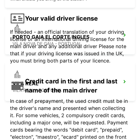
Your valid driver license
If needed - an official translation of your driving
PORTO GAIA EL CORTE INGLES
license or an international driving license for the
VILA NOVA DE GAIA - PORTUGAL
main driver and any additional driver Please note
that if your driving license was issued in the UK,
you must bring both parts of your licence.
Credit card in the first and last
VILA REAL
name of the main driver
VILA REAL - PORTUGAL
In case of prepayment, the used credit must be in
the driver's name and presented when collecting
it. For some vehicles, 2 compulsory credit cards,
including a major one, will be requested. Payment
cards bearing the words "debit card", "prepaid",
"electron", "maestro", "ecard" printed on the front