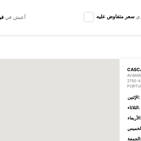
دي
سعر متفاوض عليه
أعيش في
CASC
AV.MAR
2750-4
PORTU
الإثنين:
الثلاثاء:
عاء:
جمعة: