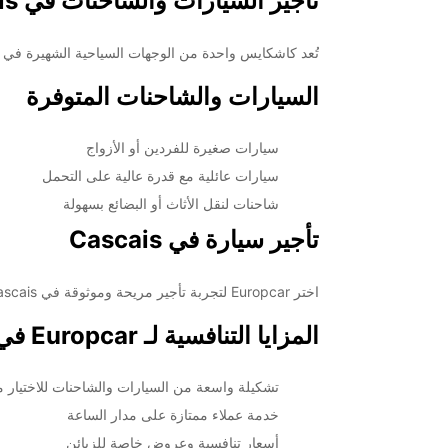
تأجير السيارات والشاحنات في Cascais
تُعد كاشكايس واحدة من الوجهات السياحية الشهيرة في البرتغال، وتقدم Europcar خدمات تأجير ال
السيارات والشاحنات المتوفرة
سيارات صغيرة للفردين أو الأزواج
سيارات عائلية مع قدرة عالية على التحمل
شاحنات لنقل الأثاث أو البضائع بسهولة
تأجير سيارة في Cascais
اختر Europcar لتجربة تأجير مريحة وموثوقة في Cascais. سواء كنت تخطط لقضاء إجازة ممتعة أو رحلة عمل، ستجد مجموعة واسعة من السيارات والشاحنات التي تناسب احتياجاتك.
المزايا التنافسية لـ Europcar في Cascais
تشكيلة واسعة من السيارات والشاحنات للاختيار من
خدمة عملاء ممتازة على مدار الساعة
أسعار تنافسية وعروض خاصة للزبائن