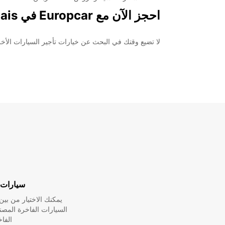
احجز الآن مع Europcar في Cascais
لا تضيع وقتك في البحث عن خيارات تأجير السيارات الأخرى. اختر Europcar لضمان تجربة سلسة وممتعة أثناء إقامتك في Cascais. احجز الآن وتمتع بفترة إيجار مر
سيارات 
يمكنك الاختيار من ب
السيارات الفاخرة المص
الفا