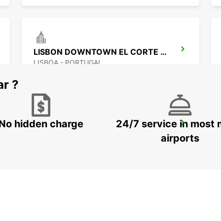
LISBON DOWNTOWN EL CORTE INGLES
LISBOA - PORTUGAL
ar ?
No hidden charge
24/7 service in most 
CORROIOS SEIXAL
CORROIOS - PORTUGAL
airports