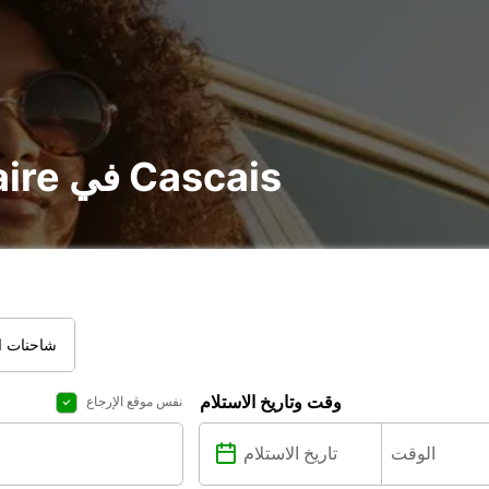
تأجير voiture و utilitaire في Cascais
شاحنات ال
وقت وتاريخ الاستلام
نفس موقع الإرجاع