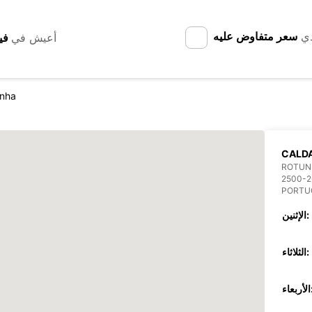
دي
سعر متفاوض عليه
أعيش في
inha
CALDA
ROTUND
2500-2
PORTU
الإثنين:
الثلاثاء:
عاء: