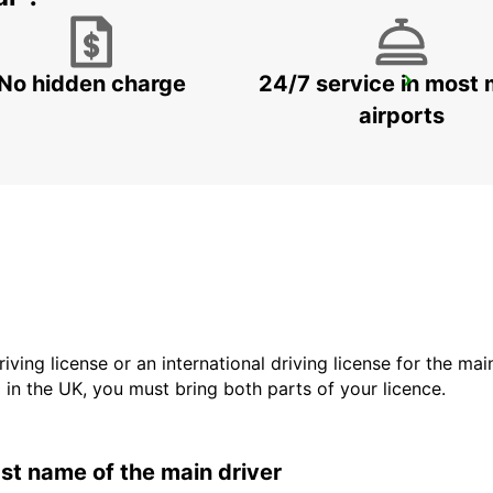
No hidden charge
24/7 service in most 
LISBON GARE DO ORIENTE RRS *RY*
LISBOA - PORTUGAL
airports
driving license or an international driving license for the ma
d in the UK, you must bring both parts of your licence.
last name of the main driver