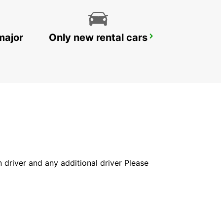
major
Only new rental cars
POMBAL
POMBAL - PORTUGAL
in driver and any additional driver Please