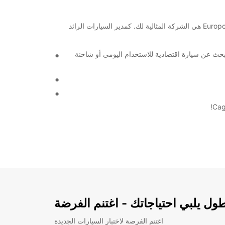
مرحبًا بك في مطار Cagayan De Oro International Airport! إذا كنت بحاجة إلى سيارة أو شاحنة للإيجار أثناء زيارتك لهذا المطار، فإن Europcar هي الشركة المثالية لك. كمدير السيارات الرائد
حث عن سيارة اقتصادية للاستخدام اليومي أو شاحنة
ل يلبي احتياجاتك - اغتنم الفرضة
اغتنم الفرصة لاختبار السيارات الجديدة