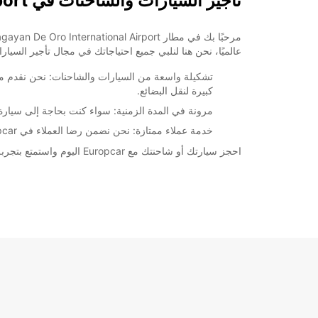
تأجير السيارات والشاحنات في Cagayan De Oro International Airport
عالميًا، نحن هنا لنلبي جميع احتياجاتك في مجال تأجير السيار
تشكيلة واسعة من السيارات والشاحنات: نحن نقدم مج
كبيرة لنقل البضائع.
مرونة في المدة الزمنية: سواء كنت بحاجة إلى سيارة لب
خدمة عملاء ممتازة: نحن نضمن رضا العملاء في Europcar، ونحن دائمًا هنا لمساعدتك وتلبية احتياجاتك بكل احترافية.
احجز سيارتك أو شاحنتك مع Europcar اليوم واستمتع بتجربة تأجير سيارات سهلة ومريحة في مطار Cagayan De Oro International Airport!