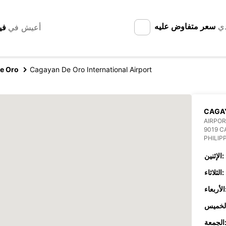
دي
سعر متفاوض عليه
أعيش في
e Oro
Cagayan De Oro International Airport
CAGAY
AIRPOR
9019 C
PHILIP
الإثنين:
الثلاثاء:
عاء:
جمعة: