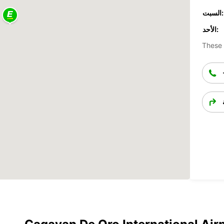
السبت:
الأحد:
These 