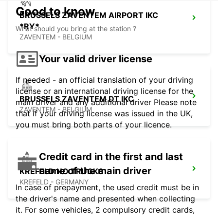
Good to know
BRUSSELS ZAVENTEM AIRPORT IKC
*RY*
What should you bring at the station ?
ZAVENTEM - BELGIUM
Your valid driver license
If needed - an official translation of your driving
license or an international driving license for the
BRUSSELS ZAVENTEM DT IKC
main driver and any additional driver Please note
ZAVENTEM - BELGIUM
that if your driving license was issued in the UK,
you must bring both parts of your licence.
Credit card in the first and last
name of the main driver
KREFELD NO TRUCKS
KREFELD - GERMANY
In case of prepayment, the used credit must be in
the driver's name and presented when collecting
it. For some vehicles, 2 compulsory credit cards,