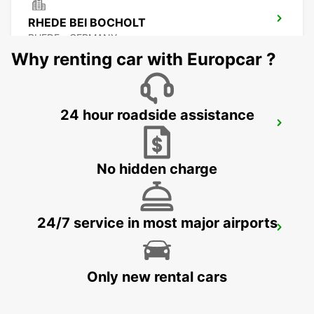
RHEDE BEI BOCHOLT
RHEDE - GERMANY
Why renting car with Europcar ?
24 hour roadside assistance
WESEL NO TRUCKS
WESEL - GERMANY
No hidden charge
24/7 service in most major airports
HASSELT IKC SWINNEN
HASSELT - BELGIUM
Only new rental cars