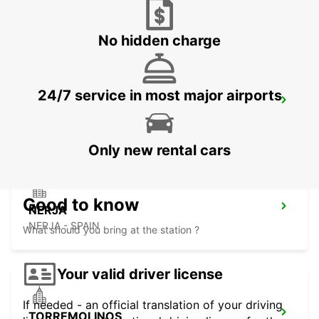
HUERCAL DE ALMERIA - SPAIN
No hidden charge
24/7 service in most major airports
ALMERIA AIRPORT
ALMERIA - SPAIN
Only new rental cars
Good to know
NERJA
NERJA - SPAIN
What should you bring at the station ?
Your valid driver license
If needed - an official translation of your driving
TORREMOLINOS