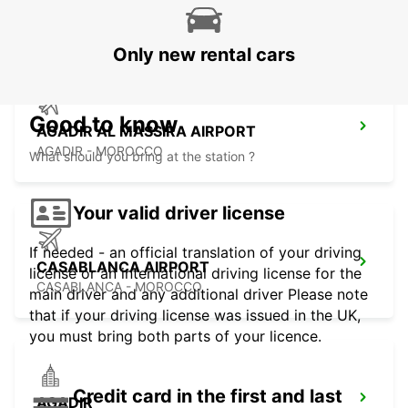
ESSAOUIRA - MOROCCO
Only new rental cars
Good to know
AGADIR AL MASSIRA AIRPORT
AGADIR - MOROCCO
What should you bring at the station ?
Your valid driver license
If needed - an official translation of your driving
CASABLANCA AIRPORT
license or an international driving license for the
CASABLANCA - MOROCCO
main driver and any additional driver Please note
that if your driving license was issued in the UK,
you must bring both parts of your licence.
Credit card in the first and last
AGADIR