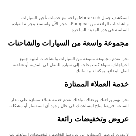
استكشف جمال Marrakech براحة مع خدمات تأجير السيارات
والشاحنات الرائعة من Europcar. احجز الآن واستمتع بتجربة القيادة
السلسة في هذه المدينة الساحرة.
مجموعة واسعة من السيارات والشاحنات
نحن نقدم مجموعة متنوعة من السيارات والشاحنات لتلبية جميع
احتياجاتك. سواء كنت بحاجة إلى سيارة للتنقل في المدينة أو شاحنة
لنقل البضائع، يمكننا تلبية طلبك.
خدمة العملاء الممتازة
نحن نهتم براحتك ورضاك، ولذلك نقدم خدمة عملاء ممتازة على مدار
الساعة. فريقنا متاح لمساعدتك في حال وجود أي استفسار أو مشكلة.
عروض وتخفيضات رائعة
لا تفوت فرصة الاستفادة من عروضنا الخاصة والتخفيضات المذهلة عند