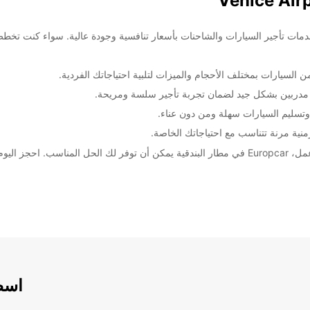
بًا بك في مطار البندقية الدولي، حيث تقدم Europcar خدمات تأجير السيارات والشاحنات بأسعار تنافسية وجودة عا
السيارات بمختلف الأحجام والميزات لتلبية احتياجاتك الفردية.
 مدربين بشكل جيد لضمان تجربة تأجير سلسة ومريحة.
وتسليم السيارات سهلة ومن دون عناء.
منية مرنة تتناسب مع احتياجاتك الخاصة.
جير السيارات.
اسطو