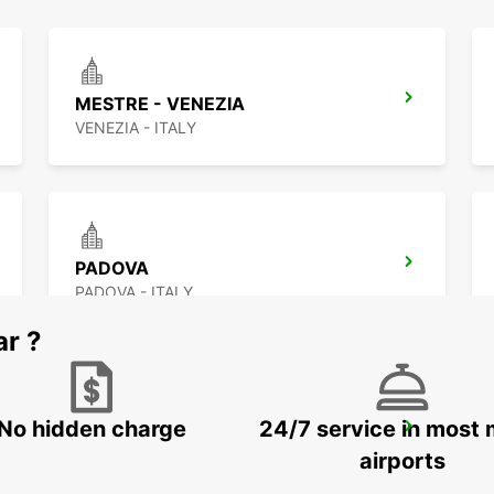
MESTRE - VENEZIA
VENEZIA - ITALY
PADOVA
PADOVA - ITALY
ar ?
No hidden charge
24/7 service in most 
VICENZA - MILITARY BASE - IKC
VICENZA - ITALY
airports