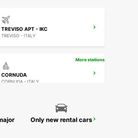
TREVISO APT - IKC
TREVISO - ITALY
More stations
CORNUDA
CORNUDA - ITALY
major
Only new rental cars
VICENZA DT
VICENZA - ITALY