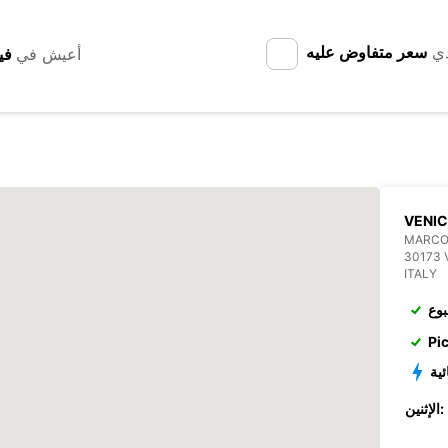
دي
سعر متفاوض عليه
أعيش في
VENIC
MARCO
30173 
ITALY
بوع
Pi
ئية
الإثنين: