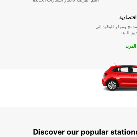
قتصادية
دمج وموفر للوقود إلى
ق للبيئة
لمزيد
Discover our popular statio