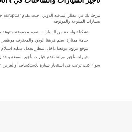
تأجير السيارات والشاحنات في Venice Airport
خط سير الرحلة
مرح
بسياراتنا المتنوعة والموثوقة.
تشكيلة واسعة من السيارات: نقدم مجموعة متنوعة من 
خدمة ممتازة: يضم فريقنا الودود والمحترف موظفين
موقع مريح: موقعنا داخل المطار يجعل عملية استلام 
خيارات تأجير مرنة: نقدم خيارات تأجير متنوعة بمدد ز
سواء كنت ترغب في استئجار سيارة للاستكشاف أو لغرض عمل، Europcar في مطار البندقية يمكن أن توفر لك الحل المناسب. احجز اليوم واستمتع بأفضل تجربة تأ