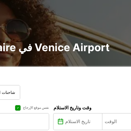
تأجير voiture و utilitaire في Venice Airport
شاحنات ال
وقت وتاريخ الاستلام
نفس موقع الإرجاع