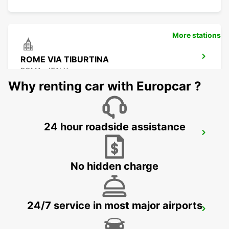
More stations
ROME VIA TIBURTINA
ROMA - ITALY
Why renting car with Europcar ?
24 hour roadside assistance
ROME TERMINI RAILWAY - IKC
ROMA - ITALY
No hidden charge
24/7 service in most major airports
ROME VATICAN STATE - IKC
ROMA - ITALY