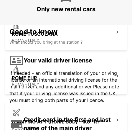
Only new rental cars
Good to know
ROME TUSCOLANA
ROMA - ITALY
What should you bring at the station ?
Your valid driver license
If needed - an official translation of your driving
ROME EUR
license or an international driving license for the
ROMA - ITALY
main driver and any additional driver Please note
that if your driving license was issued in the UK,
you must bring both parts of your licence.
Credit card in the first and last
CIAMPINO APT (ROME SUD) - IKC *RY*
name of the main driver
ROMA - ITALY