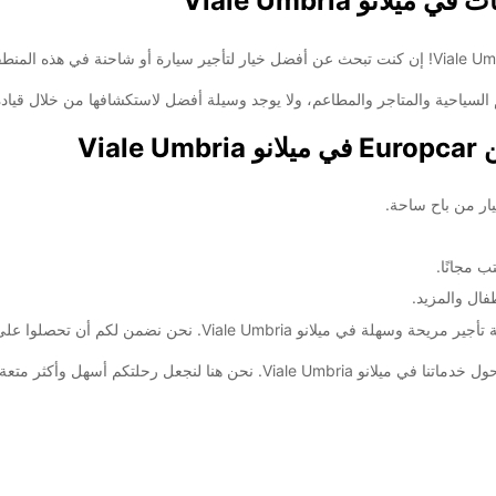
نو Viale Umbria
السبت:
لسياحية والمتاجر والمطاعم، ولا يوجد وسيلة أفضل لاستكشافها من خلال قيادة سيار
الأحد:
Via
ضافية
These 
يار من باح ساحة.
 مجانًا.
حن هنا لنجعل رحلتكم أسهل وأكثر متعة!