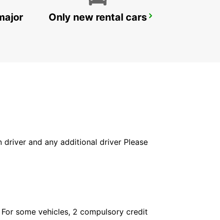
major
Only new rental cars
PAVIA
PAVIA - ITALY
in driver and any additional driver Please
. For some vehicles, 2 compulsory credit