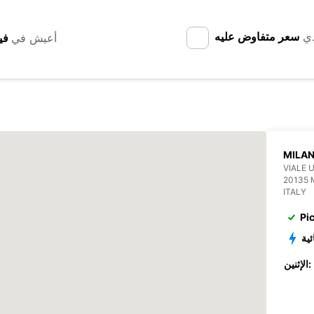
دي
سعر متفاوض عليه
أعيش في
MILAN
VIALE 
20135 
ITALY
Pi
ئية
الإثنين: