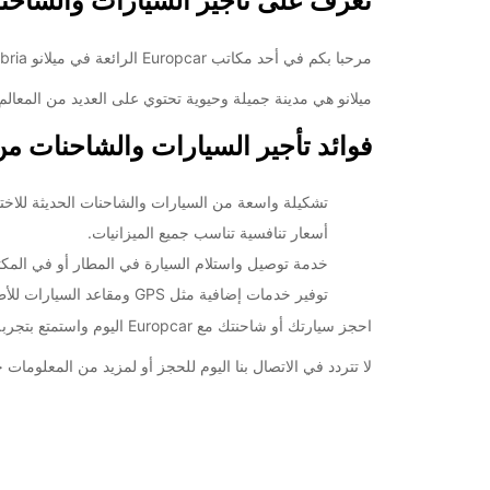
تعرف على تأجير السيارات والشاحنات في ميلا
18:01 - 18:30*
08:30 - 12:00
مرحبا بكم في أحد مكاتب Europcar الرائعة في ميلانو Viale Umbria! إن كنت تبحث عن أفضل خيار لتأجير سيارة أو شاحنة في هذه المنطقة، فأنت تجدد سواء.
08:00 - 08:29*
ميلانو هي مدينة جميلة وحيوية تحتوي على العديد من المعالم ا
مغلق
فوائد تأجير السيارات والشاحنات من Europcar في ميلانو le Umbria
*برسوم إ
opening hours may vary due to public holidays.
تشكيلة واسعة من السيارات والشاحنات الحديثة للاخت
+39 (02) 54123371
أسعار تنافسية تناسب جميع الميزانيات.
خدمة توصيل واستلام السيارة في المطار أو في المكتب
خط سير الرحلة
توفير خدمات إضافية مثل GPS ومقاعد السيارات للأطفال والمزيد.
احجز سيارتك أو شاحنتك مع Europcar اليوم واستمتع بتجربة تأجير مريحة وسهلة في ميلانو Viale Umbria. نحن نضمن لكم أن تحصلوا على السيارة المناسبة لكل احتياجكم بأفضل الأسعار.
لا تتردد في الاتصال بنا اليوم للحجز أو لمزيد من المعلومات حول خدماتنا في ميلانو Viale Umbria. ن