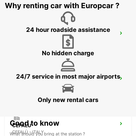
Why renting car with Europcar ?
24 hour roadside assistance
TARANTO
TARANTO - ITALY
No hidden charge
24/7 service in most major airports
AUGUSTA
AUGUSTA - ITALY
Only new rental cars
Good to know
CEFALU'
CEFALÙ - ITALY
What should you bring at the station ?