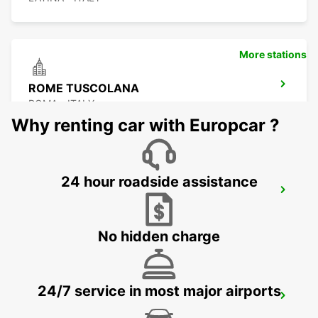
More stations
ROME TUSCOLANA
ROMA - ITALY
Why renting car with Europcar ?
24 hour roadside assistance
ROME EUR
ROMA - ITALY
No hidden charge
24/7 service in most major airports
ROME TERMINI RAILWAY - IKC
ROMA - ITALY