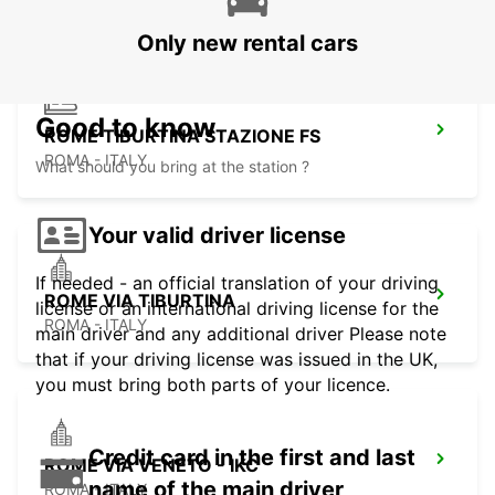
Only new rental cars
Good to know
ROME TIBURTINA STAZIONE FS
ROMA - ITALY
What should you bring at the station ?
Your valid driver license
If needed - an official translation of your driving
ROME VIA TIBURTINA
license or an international driving license for the
ROMA - ITALY
main driver and any additional driver Please note
that if your driving license was issued in the UK,
you must bring both parts of your licence.
Credit card in the first and last
ROME VIA VENETO - IKC
name of the main driver
ROMA - ITALY