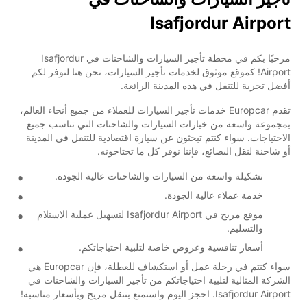
Isafjordur Airport
مرحبًا بكم في محطة تأجير السيارات والشاحنات في Isafjordur
Airport! كموقع موثوق لخدمات تأجير السيارات، نحن هنا لنوفر لكم
أفضل تجربة للتنقل في هذه المدينة الرائعة.
تقدم Europcar خدمات تأجير السيارات للعملاء من جميع أنحاء العالم،
بمجموعة واسعة من خيارات السيارات والشاحنات التي تناسب جميع
الاحتياجات. سواء كنتم تبحثون عن سيارة اقتصادية للتنقل في المدينة
أو شاحنة لنقل البضائع، فإننا نوفر كل ما تحتاجونه.
تشكيلة واسعة من السيارات والشاحنات عالية الجودة.
خدمة عملاء عالية الجودة.
موقع مريح في Isafjordur Airport لتسهيل عملية الاستلام
والتسليم.
أسعار تنافسية وعروض خاصة لتلبية احتياجاتكم.
سواء كنتم في رحلة عمل أو استكشاف للعطلة، فإن Europcar هي
الشركة المثالية لتلبية احتياجاتكم من تأجير السيارات والشاحنات في
Isafjordur Airport. احجز اليوم واستمتع بتنقل مريح وبأسعار مناسبة!