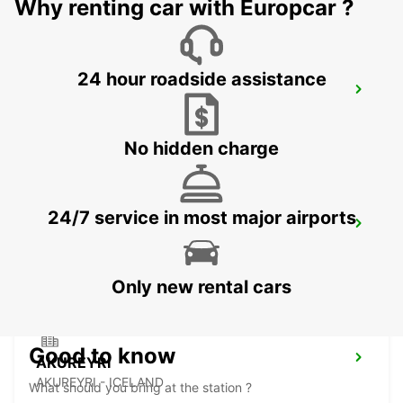
Why renting car with Europcar ?
24 hour roadside assistance
REYKJAVIK
REYKJAVIK - ICELAND
No hidden charge
24/7 service in most major airports
KEFLAVIK INTERNATIONAL AIRPORT
KEFLAVIK - ICELAND
Only new rental cars
Good to know
AKUREYRI
AKUREYRI - ICELAND
What should you bring at the station ?