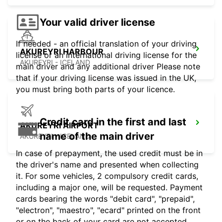
Your valid driver license
If needed - an official translation of your driving
AKUREYRI HARBOUR
license or an international driving license for the
AKUREYRI - ICELAND
main driver and any additional driver Please note
that if your driving license was issued in the UK,
you must bring both parts of your licence.
Credit card in the first and last
AKUREYRI AIRPORT
name of the main driver
AKUREYRI - ICELAND
In case of prepayment, the used credit must be in
the driver's name and presented when collecting
it. For some vehicles, 2 compulsory credit cards,
including a major one, will be requested. Payment
cards bearing the words "debit card", "prepaid",
"electron", "maestro", "ecard" printed on the front
or on the back of your card are not accepted