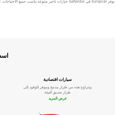
سواء كنت تخطط لرحلة عائلية ممتعة أو رحلة عمل تجارية، يوفر Europcar في Isafjordur خ
اسطو
سيارات اقتصادية
وتتراوح هذه من طراز مدمج وموفر للوقود إلى
طراز صديق للبيئة
عرض المزيد