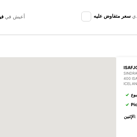
دي
سعر متفاوض عليه
أعيش في
ISAFJ
SINDRA
400 IS
ICELA
بوع
Pi
الإثنين: