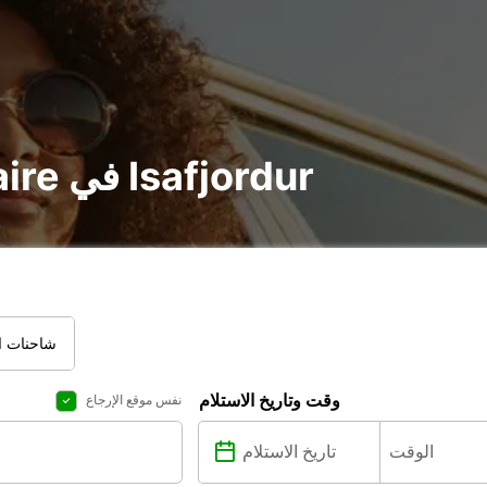
تأجير voiture و utilitaire في Isafjordur
شاحنات ال
وقت وتاريخ الاستلام
نفس موقع الإرجاع