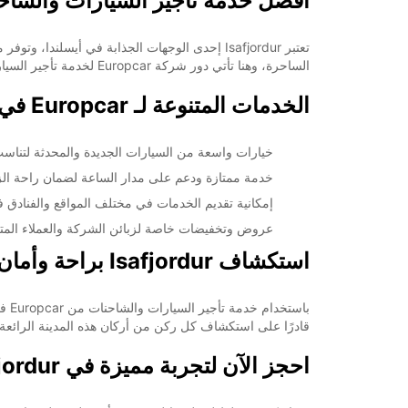
أفضل خدمة تأجير السيارات والشاحنات في r
18:01 - 23:59*
08:00 - 12:59
تعتبر Isafjordur إحدى الوجهات الجذابة في أيس
13:00 - 18:00
الساحرة، وهنا تأتي دور شركة Europcar لخدمة تأجير السيارات والشاحنات.
06:00 - 07:59*
18:01 - 23:59*
الخدمات المتنوعة لـ Europcar في Isafjordur
*برسوم إ
opening hours may vary due to public holidays.
خيارات واسعة من السيارات الجديدة والمحدثة لتناسب
خدمة ممتازة ودعم على مدار الساعة لضمان راحة الز
+354 (0) 8406074
إمكانية تقديم الخدمات في مختلف المواقع والفنادق في afjordur
عروض وتخفيضات خاصة لزبائن الشركة والعملاء المت
خط سير الرحلة
استكشاف Isafjordur براحة وأمان
قادرًا على استكشاف كل ركن من أركان هذه المدينة الرائعة
احجز الآن لتجربة مميزة في Isafjordur