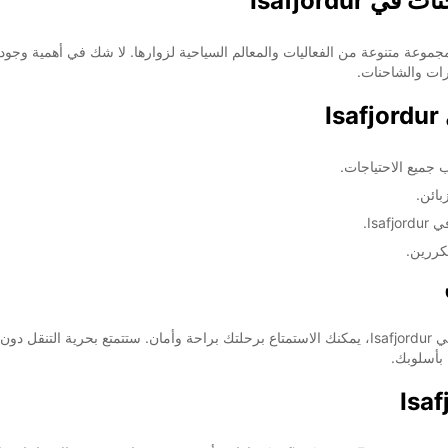
Isafjordu
الأحد:
لندا، وتوفر مجموعة متنوعة من الفعاليات والمعالم السياحية لزوارها. لا شك في أهمي
ضافية
These 
 جميع الاحتياجات.
بائن.
Is.
كررين.
باستخدام خدمة تأجير السيارات والشاحنات من Europcar في Isafjordur، يمكنك الاستمتاع برحلتك براحة و
 بأسلوبك.