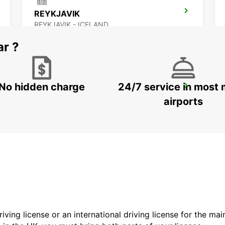
REYKJAVIK
REYKJAVIK - ICELAND
ar ?
No hidden charge
24/7 service in most 
AKUREYRI HARBOUR
AKUREYRI - ICELAND
airports
driving license or an international driving license for the ma