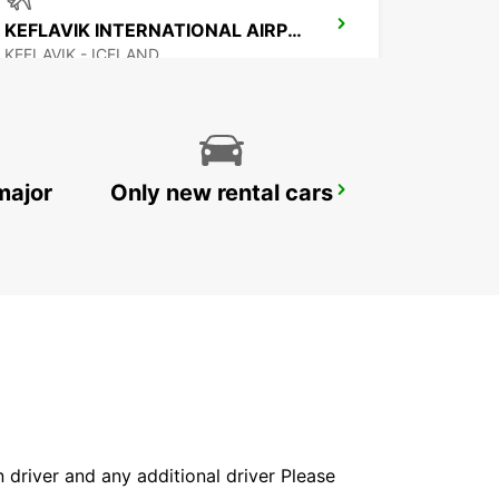
KEFLAVIK INTERNATIONAL AIRPORT
KEFLAVIK - ICELAND
major
Only new rental cars
AKUREYRI AIRPORT
AKUREYRI - ICELAND
in driver and any additional driver Please