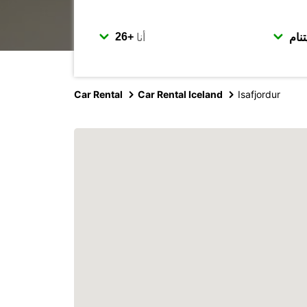
أنا
Car Rental
Car Rental Iceland
Isafjordur