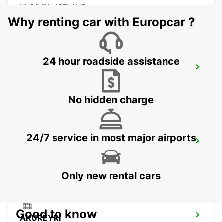
HUSAVIK - ICELAND
Why renting car with Europcar ?
24 hour roadside assistance
AKUREYRI AIRPORT
AKUREYRI - ICELAND
No hidden charge
24/7 service in most major airports
AKUREYRI HARBOUR
AKUREYRI - ICELAND
Only new rental cars
Good to know
AKUREYRI