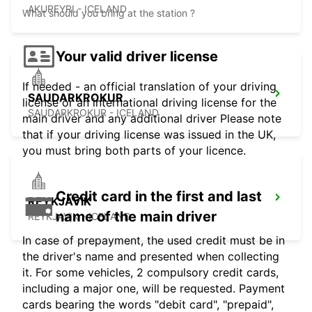
AKUREYRI - ICELAND
What should you bring at the station ?
Your valid driver license
If needed - an official translation of your driving
SAUDARKROKUR
license or an international driving license for the
SAUDARKROKUR - ICELAND
main driver and any additional driver Please note
that if your driving license was issued in the UK,
you must bring both parts of your licence.
Credit card in the first and last
REYKJAVIK
name of the main driver
REYKJAVIK - ICELAND
In case of prepayment, the used credit must be in
the driver's name and presented when collecting
it. For some vehicles, 2 compulsory credit cards,
including a major one, will be requested. Payment
cards bearing the words "debit card", "prepaid",