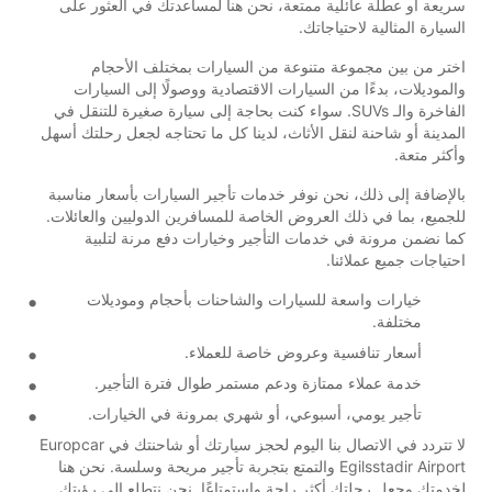
سريعة أو عطلة عائلية ممتعة، نحن هنا لمساعدتك في العثور على
السيارة المثالية لاحتياجاتك.
اختر من بين مجموعة متنوعة من السيارات بمختلف الأحجام
والموديلات، بدءًا من السيارات الاقتصادية ووصولًا إلى السيارات
الفاخرة والـ SUVs. سواء كنت بحاجة إلى سيارة صغيرة للتنقل في
المدينة أو شاحنة لنقل الأثاث، لدينا كل ما تحتاجه لجعل رحلتك أسهل
وأكثر متعة.
بالإضافة إلى ذلك، نحن نوفر خدمات تأجير السيارات بأسعار مناسبة
للجميع، بما في ذلك العروض الخاصة للمسافرين الدوليين والعائلات.
كما نضمن مرونة في خدمات التأجير وخيارات دفع مرنة لتلبية
احتياجات جميع عملائنا.
خيارات واسعة للسيارات والشاحنات بأحجام وموديلات
مختلفة.
أسعار تنافسية وعروض خاصة للعملاء.
خدمة عملاء ممتازة ودعم مستمر طوال فترة التأجير.
تأجير يومي، أسبوعي، أو شهري بمرونة في الخيارات.
لا تتردد في الاتصال بنا اليوم لحجز سيارتك أو شاحنتك في Europcar
Egilsstadir Airport والتمتع بتجربة تأجير مريحة وسلسة. نحن هنا
لخدمتك وجعل رحلتك أكثر راحة واستمتاعًا. نحن نتطلع إلى رؤيتك