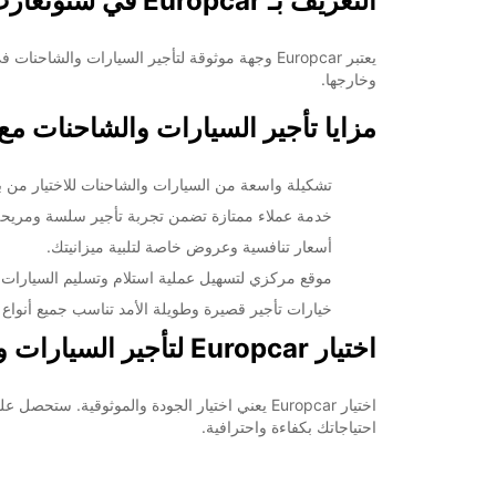
التعريف بـ Europcar في ستوتغارت زوفنهاوزن
وخارجها.
مزايا تأجير السيارات والشاحنات مع uropcar
تشكيلة واسعة من السيارات والشاحنات للاختيار من بين
خدمة عملاء ممتازة تضمن تجربة تأجير سلسة ومريحة
أسعار تنافسية وعروض خاصة لتلبية ميزانيتك.
موقع مركزي لتسهيل عملية استلام وتسليم السيارات.
خيارات تأجير قصيرة وطويلة الأمد تناسب جميع أنواع ا
اختيار Europcar لتأجير السيارات والشاحنات في ستوتغارت زوفنهاوزن
احتياجاتك بكفاءة واحترافية.