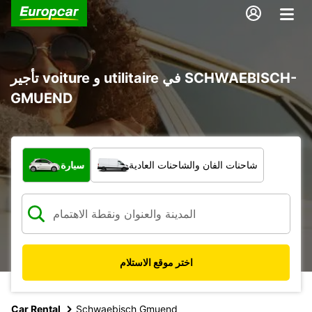
تأجير voiture و utilitaire في SCHWAEBISCH-
GMUEND
ما نوع المركبة؟
شاحنات الفان والشاحنات العادية
سيارة
اختر موقع الاستلام
Car Rental
Schwaebisch Gmuend