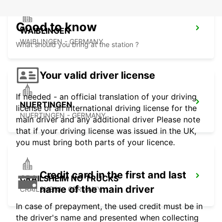
Good to know
WAIBLINGEN
WAIBLINGEN - GERMANY
What should you bring at the station ?
Your valid driver license
If needed - an official translation of your driving
NUERTINGEN
license or an international driving license for the
NUERTINGEN - GERMANY
main driver and any additional driver Please note
that if your driving license was issued in the UK,
you must bring both parts of your licence.
Credit card in the first and last
CRAILSHEIM NO TRUCKS
name of the main driver
CRAILSHEIM - GERMANY
In case of prepayment, the used credit must be in
the driver's name and presented when collecting