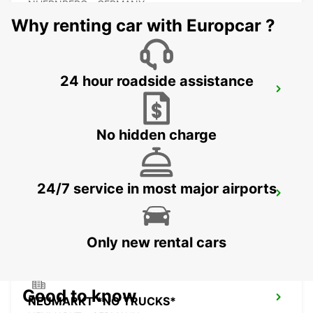
NUERNBERG - GERMANY
Why renting car with Europcar ?
24 hour roadside assistance
ERLANGEN
ERLANGEN - GERMANY
No hidden charge
24/7 service in most major airports
LAUF AN DER PEGNITZ NO TRUCKS
LAUF A D PEGNITZ - GERMANY
Only new rental cars
Good to know
NEUMARKT *NO TRUCKS*