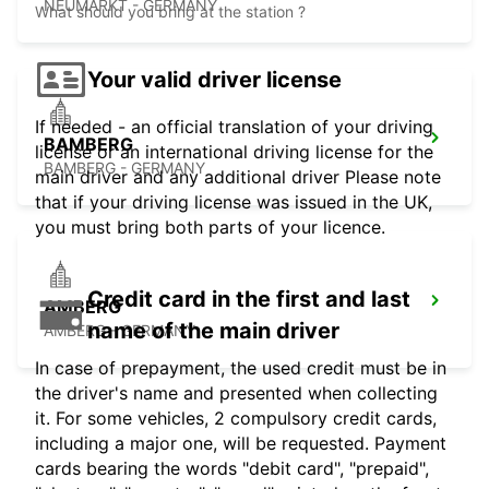
NEUMARKT - GERMANY
What should you bring at the station ?
Your valid driver license
If needed - an official translation of your driving
BAMBERG
license or an international driving license for the
BAMBERG - GERMANY
main driver and any additional driver Please note
that if your driving license was issued in the UK,
you must bring both parts of your licence.
Credit card in the first and last
AMBERG
name of the main driver
AMBERG - GERMANY
In case of prepayment, the used credit must be in
the driver's name and presented when collecting
it. For some vehicles, 2 compulsory credit cards,
including a major one, will be requested. Payment
cards bearing the words "debit card", "prepaid",