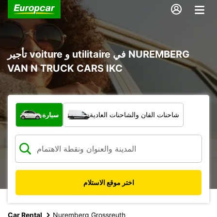
تأجير voiture و utilitaire في NUREMBERG
VAN N TRUCK CARS IKC
ما نوع المركبة؟
شاحنات الفان والشاحنات العادية
سيارة
اختر موقع الاستلام
Car Rental
Nuremberg Grossreuth