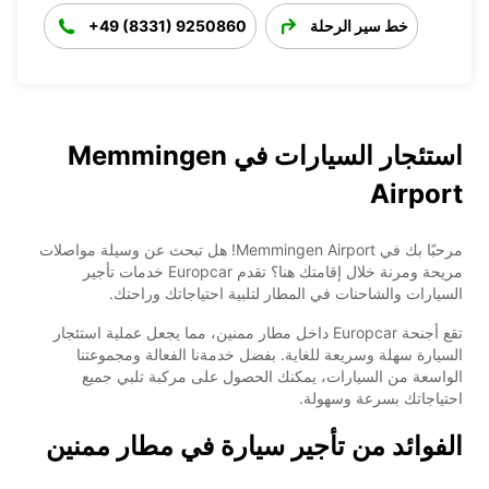
خط سير الرحلة
+49 (8331) 9250860
استئجار السيارات في Memmingen
Airport
مرحبًا بك في Memmingen Airport! هل تبحث عن وسيلة مواصلات
مريحة ومرنة خلال إقامتك هنا؟ تقدم Europcar خدمات تأجير
السيارات والشاحنات في المطار لتلبية احتياجاتك وراحتك.
تقع أجنحة Europcar داخل مطار ممنين، مما يجعل عملية استئجار
السيارة سهلة وسريعة للغاية. بفضل خدمةنا الفعالة ومجموعتنا
الواسعة من السيارات، يمكنك الحصول على مركبة تلبي جميع
احتياجاتك بسرعة وسهولة.
الفوائد من تأجير سيارة في مطار ممنين