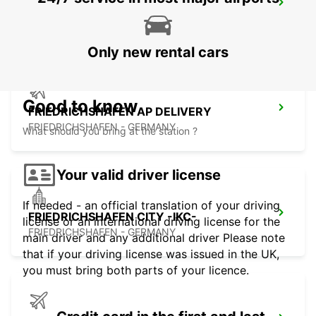
AUGSBURG LECHHAUSEN
AUGSBURG - GERMANY
Only new rental cars
Good to know
FRIEDRICHSHAFEN AP DELIVERY
FRIEDRICHSHAFEN - GERMANY
What should you bring at the station ?
Your valid driver license
If needed - an official translation of your driving
FRIEDRICHSHAFEN CITY -IKC-
license or an international driving license for the
FRIEDRICHSHAFEN - GERMANY
main driver and any additional driver Please note
that if your driving license was issued in the UK,
you must bring both parts of your licence.