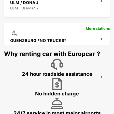
ULM / DONAU
ULM - GERMANY
More stations
GUENZBURG *NO TRUCKS*
GUENZBURG - GERMANY
Why renting car with Europcar ?
24 hour roadside assistance
LINDAU
LINDAU - GERMANY
No hidden charge
24/7 service in most major airports