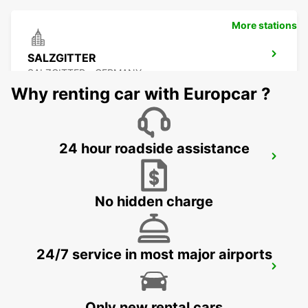
More stations
SALZGITTER
SALZGITTER - GERMANY
Why renting car with Europcar ?
24 hour roadside assistance
MINDEN
MINDEN - GERMANY
No hidden charge
24/7 service in most major airports
BRAUNSCHWEIG NORTH NO TRUCKS
VW FS
BRAUNSCHWEIG - GERMANY
Only new rental cars