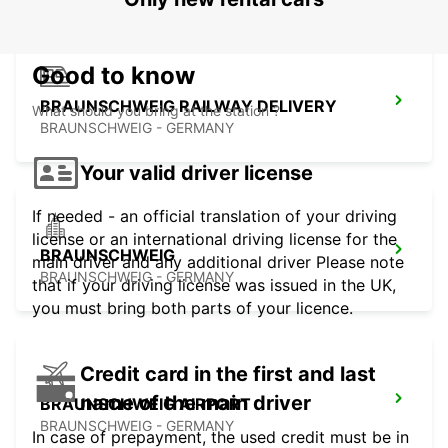
Good to know
BRAUNSCHWEIG RAILWAY DELIVERY
What should you bring at the station ?
BRAUNSCHWEIG - GERMANY
Your valid driver license
If needed - an official translation of your driving
license or an international driving license for the
BRAUNSCHWEIG
main driver and any additional driver Please note
BRAUNSCHWEIG - GERMANY
that if your driving license was issued in the UK,
you must bring both parts of your licence.
Credit card in the first and last
name of the main driver
BRAUNSCHWEIG AIRPORT
BRAUNSCHWEIG - GERMANY
In case of prepayment, the used credit must be in