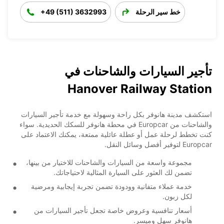
خط سير الرحلة
+49 (511) 3632993
تأجير السيارات والشاحنات في
Hanover Railway Station
استكشف مدينة هانوفر بكل راحة وسهولة مع خدمة تأجير السيارات
والشاحنات من Europcar في محطة هانوفر للسكك الحديدية. سواء
كنت تخطط لرحلة عمل أو عطلة عائلية ممتعة، يمكنك الاعتماد على
Europcar لتوفير أفضل وسائل النقل.
مجموعة واسعة من السيارات والشاحنات للاختيار من بينها،
تضمن لك العثور على السيارة المثالية لاحتياجاتك.
خدمة عملاء متفانية وودودة تضمن تجربة إيجابية ومرضية
لكل زبون.
أسعار تنافسية وعروض خاصة تجعل تأجير السيارات من
هانوفر سهل وميسر.