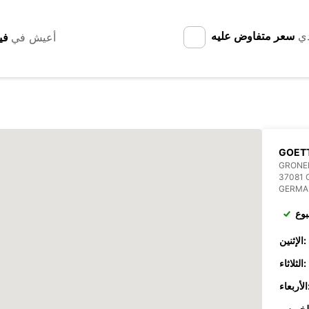
دي
سعر متفاوض عليه
أعيش في
GOET
GRONER
37081 
GERMA
بوع
الإثنين:
الثلاثاء:
عاء: