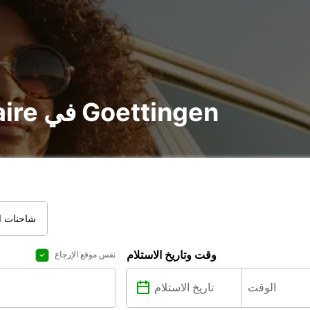
تأجير voiture و utilitaire في Goettingen
شاحنات ال
وقت وتاريخ الاستلام
نفس موقع الإرجاع