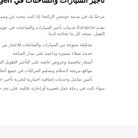
تأجير السيارات والشاحنات في Goettingen
مرحبًا بك في مدينة جوتنجن الرائعة! إذا كنت تبحث عن وسيلة مريحة وموثوقة ل
تقدم Europcar خدمات تأجير السيارات والشاحنا
الثقيل، ستجد كل ما تحتاجه لدينا.
تشكيلة متنوعة من السيارات والشاحنات للاختيار من بي
خدمة عملاء متميزة وداعمة على مدار الساعة
أسعار تنافسية وعروض خاصة على التأجير الطويل ال
مواقع مريحة لاستلام وتسليم المركبات في جميع أنحا
تأمين شامل وخدمات إضافية اختيارية لتجربة تأجير خا
سواء كنت في رحلة عمل قصيرة أو إجازة عائلية، فلن تجد خيار أفضل من Europcar لتلبية احتياجاتك من تأجير السيارات والشاحنات في جوتنجن. احجز الي