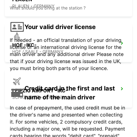
PLAUEN - GERMANY
What should you bring at the station ?
Your valid driver license
If needed - an official translation of your driving
HOF -IKC-
license or an international driving license for the
HOF / SAALE - GERMANY
main driver and any additional driver Please note
that if your driving license was issued in the UK,
you must bring both parts of your licence.
Credit card in the first and last
LEIPZIG AIRPORT -IKC-
name of the main driver
SCHKEUDITZ - GERMANY
In case of prepayment, the used credit must be in
the driver's name and presented when collecting
it. For some vehicles, 2 compulsory credit cards,
including a major one, will be requested. Payment
cards bearing the words "debit card", "prepaid",