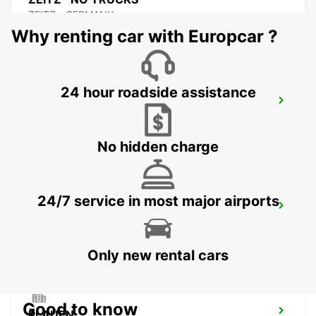
ZEITZ - GERMANY
Why renting car with Europcar ?
24 hour roadside assistance
MERSEBURG
MERSEBURG - GERMANY
No hidden charge
24/7 service in most major airports
HALLE SAALE
HALLE SAALE - GERMANY
Only new rental cars
Good to know
PLAUEN