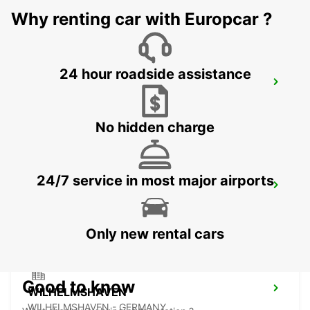
Why renting car with Europcar ?
24 hour roadside assistance
OLDENBURG OLDENBURG RAILWAY DEL
OLEDNBURG OLDENBURG - GERMANY
No hidden charge
24/7 service in most major airports
OLDENBURG/OLDENBURG
OLDENBURG / OLDENBURG - GERMANY
Only new rental cars
Good to know
WILHELMSHAVEN
WILHELMSHAVEN - GERMANY