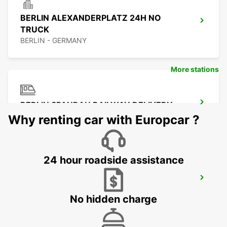
BERLIN ALEXANDERPLATZ 24H NO
TRUCK
BERLIN - GERMANY
More stations
BERLIN SPANDAU RAILWAY DELIVERY
BERLIN - GERMANY
Why renting car with Europcar ?
24 hour roadside assistance
BERLIN SPANDAU
BERLIN - GERMANY
No hidden charge