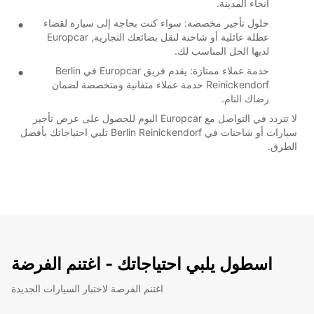
أنحاء المدينة.
حلول تأجير مخصصة: سواء كنت بحاجة إلى سيارة لقضاء
عطلة عائلية أو شاحنة لنقل بضائعك التجارية, Europcar
لديها الحل المناسب لك.
خدمة عملاء ممتازة: يقدم فريق Europcar في Berlin
Reinickendorf خدمة عملاء متفانية ومتخصصة لضمان
رضاك التام.
لا تتردد في التواصل مع Europcar اليوم للحصول على عرض تأجير
سيارات أو شاحنات في Berlin Reinickendorf تلبي احتياجاتك بأفضل
الطرق.
اسطول يلبي احتياجاتك - اغتنم الفرضة
اغتنم الفرصة لاختبار السيارات الجديدة