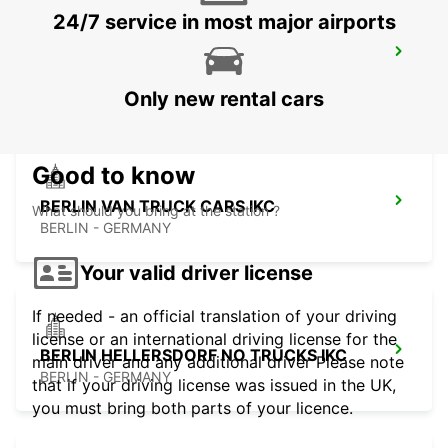
24/7 service in most major airports
BERLIN SOUTHWEST STEGLITZ IKC
BERLIN - GERMANY
Only new rental cars
Good to know
BERLIN VAN TRUCK CARS IKC
What should you bring at the station ?
BERLIN - GERMANY
Your valid driver license
If needed - an official translation of your driving
license or an international driving license for the
BERLIN HELLERSDORF NO TRUCKS IKC
main driver and any additional driver Please note
BERLIN - GERMANY
that if your driving license was issued in the UK,
you must bring both parts of your licence.